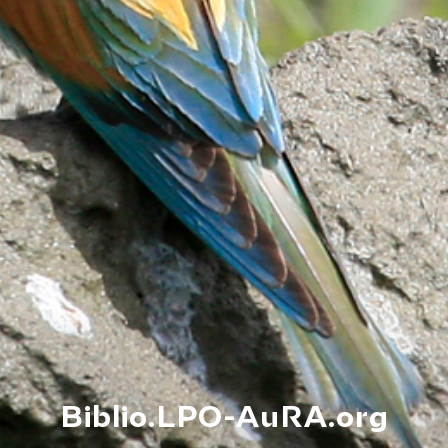
Biblio.LPO-AuRA.org