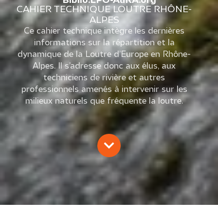
Biblio.LPO-AuRA.org
CAHIER TECHNIQUE LOUTRE RHÔNE-
ALPES
Ce cahier technique intègre les dernières
informations sur la répartition et la
dynamique de la Loutre d’Europe en Rhône-
Alpes. Il s’adresse donc aux élus, aux
techniciens de rivière et autres
professionnels amenés à intervenir sur les
milieux naturels que fréquente la loutre.