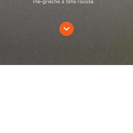
Pie-grièche à tête rousse.
ESTIMATION DES EFFECTIFS
NICHEURS DES DIFFÉRENTES
ESPÈCES DE PIES-GRIÈCHES EN
HAUTE-LOIRE (43) EN 1993
Bruno Gilard
1993
Oiseaux