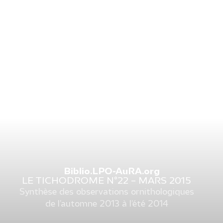
Biblio.LPO-AuRA.org
LE TICHODROME N°22 – MARS 2015
Synthèse des observations ornithologiques
de l’automne 2013 à l’été 2014