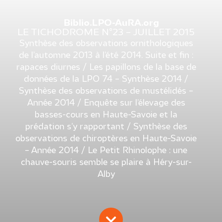
Biblio.LPO-AuRA.org
LE TICHODROME N°23 – JUILLET 2015
Synthèse des observations ornithologiques
de l’automne 2013 à l’été 2014. Suite et fin :
rapaces diurnes / Les papillons de la base de
données de la LPO 74 – Synthèse 2014 /
Synthèse des observations de mustélidés –
Année 2014 / Enquête sur l’élevage des
basses-cours en Haute-Savoie et la
prédation s’y rapportant / Synthèse des
observations de chiroptères en Haute-Savoie
– Année 2014 / Le Petit Rhinolophe : une
chauve-souris semble se plaire à Héry-sur-
Alby