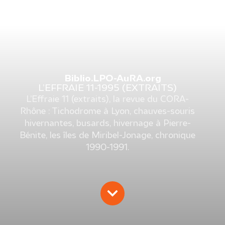
Biblio.LPO-AuRA.org
L’EFFRAIE 11-1995 (EXTRAITS)
L’Effraie 11 (extraits), la revue du CORA-
Rhône : Tichodrome à Lyon, chauves-souris
hivernantes, busards, hivernage à Pierre-
Bénite, les îles de Miribel-Jonage, chronique
1990-1991.