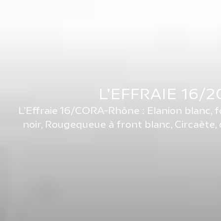
L’EFFRAIE 16/
L’Effraie 16/CORA-Rhône : Elanion blanc, foui
noir, Rougequeue à front blanc, Circaète