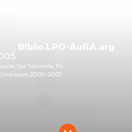
Biblio.LPO-AuRA.org
2005
ne, Ibis falcinelle, Pic
, chronique 2000-2001