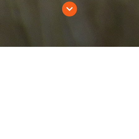
L’EFFRAIE 21/2007
B. Di Natale, JP. Rulleau, F. Domenjoud, D. Tissier, V.
Gaget, V. Gaget; R. Chazal, A. Pinget
2007
Mammifères
Oiseaux
Revue naturaliste