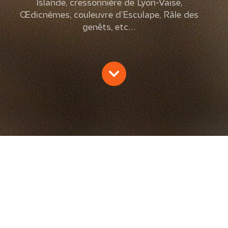
Islande, cressonnière de Lyon-Vaise,
Œdicnèmes, couleuvre d’Esculape, Râle des
genêts, etc…
L’EFFRAIE 25/2008
D. Tissier, E. Ribatto, B. Di Natale, V. Gaget, A. Dumas,
A. Chabrolle, A. Yari
2008
Amphibiens