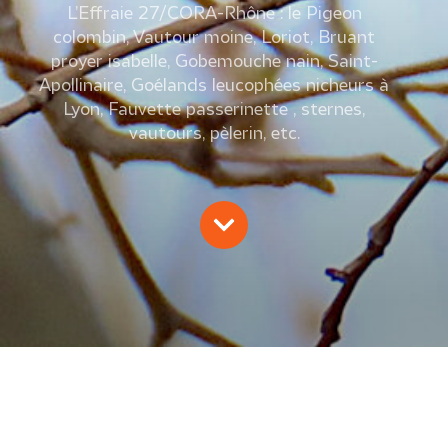
L’Effraie 27/CORA-Rhône : le Pigeon
colombin, Vautour moine, Loriot, Bruant
proyer isabelle, Gobemouche nain, Saint-
Apollinaire, Goélands leucophées nicheurs à
Lyon, Fauvette passerinette , sternes,
vautours, pèlerin, etc.
L’EFFRAIE 27/2009
O. Iborra, M. Dupupet, B. Di Natale, D. Tissier, E.