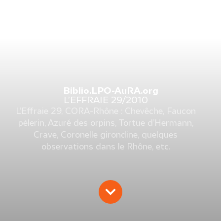
Biblio.LPO-AuRA.org
L’EFFRAIE 29/2010
L’Effraie 29, CORA-Rhône : Chevêche, Faucon
pèlerin, Azuré des orpins, Tortue d’Hermann,
Crave, Coronelle girondine, quelques
observations dans le Rhône, etc.