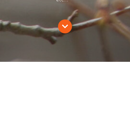
etc…
L’EFFRAIE 30/2011
J. Jack, C. Semet, D. Tissier, B. Di Natale, JM. Béliard,
2011
Oiseaux
Revue naturaliste