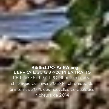
Biblio.LPO-AuRA.org
L’EFFRAIE 36 & 37/2014 EXTRAITS
L’Effraie 36 et 37, LPO-Rhône, extraits ;
chronique de l’hiver 2013-14, chronique du
printemps 2014, des nouvelles de quelques
nicheurs de 2014