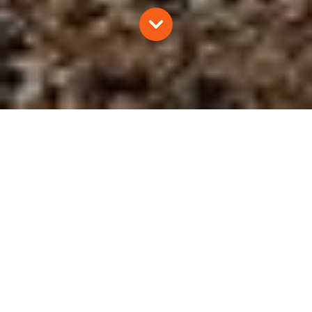
L’EFFRAIE 36 & 37/2014 EXTRAITS
D. TISSIER et LPO-Rhône
2014
Oiseaux
Revue naturaliste
Extraits des n°36-37/2014