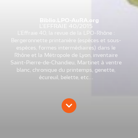
Biblio.LPO-AuRA.org
L’EFFRAIE 40/2015
L’Effraie 40, la revue de la LPO-Rhône :
Bergeronnette printanière (espèces et sous-
espèces, formes intermédiaires) dans le
Rhône et la Métropole de Lyon, inventaire
Saint-Pierre-de-Chandieu, Martinet à ventre
blanc, chronique du printemps, genette,
écureuil, belette, etc…