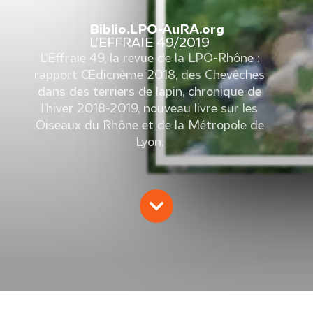
Biblio.LPO-AuRA.org
L’EFFRAIE 49/2019
L’Effraie 49, la revue de la LPO-Rhône :
rapport Œdicnème 2018, des Chevêches
dans des terriers de lapin, chronique de
l’hiver 2018-2019, nouveau livre sur les
Oiseaux du Rhône et de la Métropole de
Lyon.