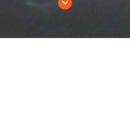
L’EFFRAIE 50/2020
D. Tissier, L. Le Comte, S. & B. Frachet, C. Frey
2020
Oiseaux
Revue naturaliste
Sommaire du n°50/2020