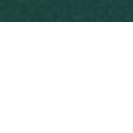
L’EFFRAIE 52/2020
D. Tissier, A. Auchère, K. Guille, G. Corsand, T.
Constant
2020
Oiseaux
Revue naturaliste
Sommaire du n°52/2020
Editorial