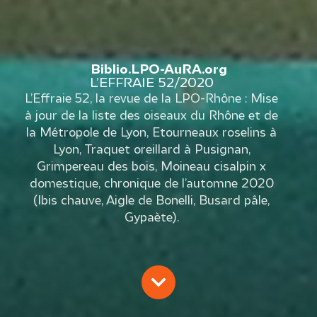
Biblio.LPO-AuRA.org
L’EFFRAIE 52/2020
L’Effraie 52, la revue de la LPO-Rhône : Mise
à jour de la liste des oiseaux du Rhône et de
la Métropole de Lyon, Etourneaux roselins à
Lyon, Traquet oreillard à Pusignan,
Grimpereau des bois, Moineau cisalpin x
domestique, chronique de l’automne 2020
(Ibis chauve, Aigle de Bonelli, Busard pâle,
Gypaète).