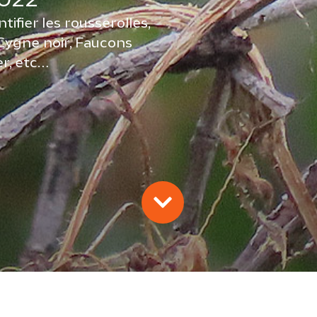
2022
tifier les rousserolles,
Cygne noir, Faucons
er, etc…