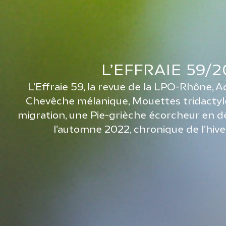
L’EFFRAIE 59/
L’Effraie 59, la revue de la LPO-Rhône, 
Chevêche mélanique, Mouettes tridactyle
migration, une Pie-grièche écorcheur en 
l’automne 2022, chronique de l’hiv