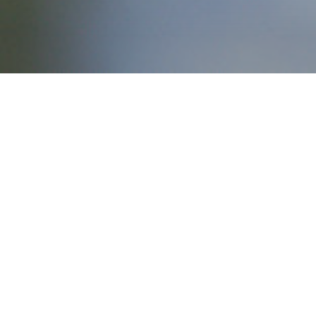
L’EFFRAIE 59/2023
D. Tissier, C. Maliverney, K. Billon, H. Puigmal, S. 
2023
Oiseaux
Revue naturaliste
au sommaire du n°59 :
Éditorial