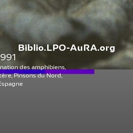
Biblio.LPO-AuRA.org
1991
nation des amphibiens,
tère, Pinsons du Nord,
 Espagne