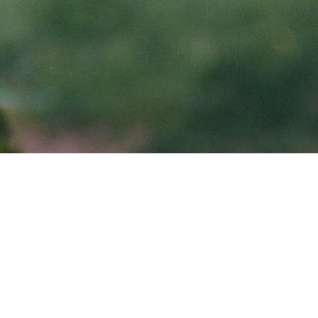
LES BUSARDS DANS LA LOIRE,
LPO AURA DT Loire
2023
Oiseaux
Bilan d'enquête