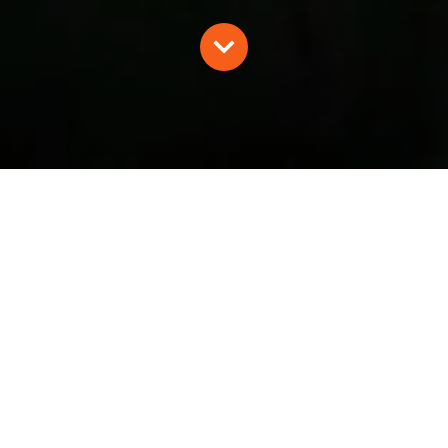
MODÉLISATION DE LA
DISTRIBUTION DES PETITES
CHOUETTES DE MONTAGNE DANS
LES ALPES DU NORD FRANÇAISES
I. Bilger, Y. Paillet, S. Laguet, B. Doutau, F. Bulliffon, M.
Chevalier, L. Defernez, S. Ducruet, H. Tournier, F.
Archaux
2021
Oiseaux