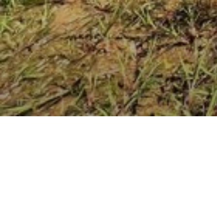
NOTICE D’ENTRETIEN D’UNE 
J.B. Decotte, M. Teillagorry, E. Depoire
2021
Amphibiens
Guide technique