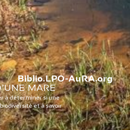
Biblio.LPO-AuRA.org
D’UNE MARE
er à déterminer si une
biodiversité et à savoir