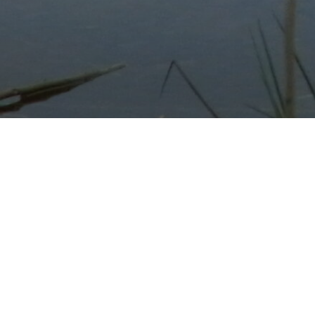
RÉMIGES – NUMÉRO 7 – JUIN 2
E. Marques
2013
Oiseaux
Revue naturaliste
Bilan de 15 années de comptage : les oisea