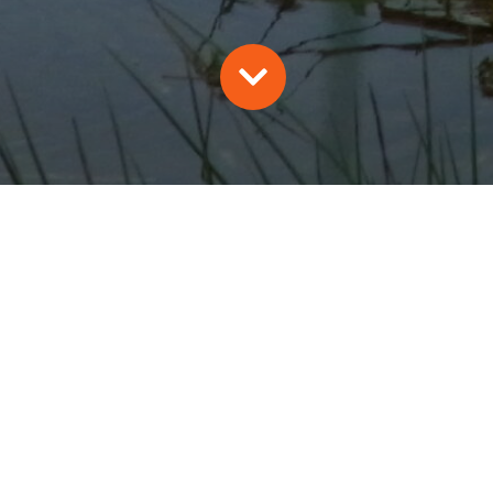
013
ux d’eau nicheurs, migrateurs et hivernants sur l’Ecopôl