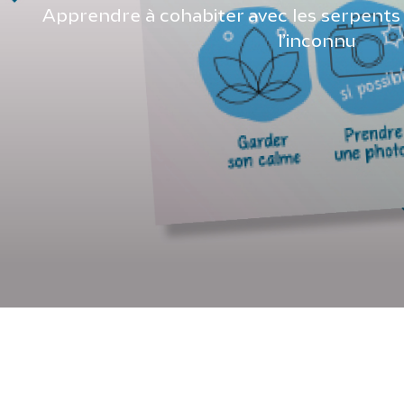
Apprendre à cohabiter avec les serpents 
l’inconnu
SOS SERPENTS
GHRA
2025