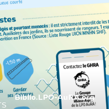
Biblio.LPO-AuRA.org
TS