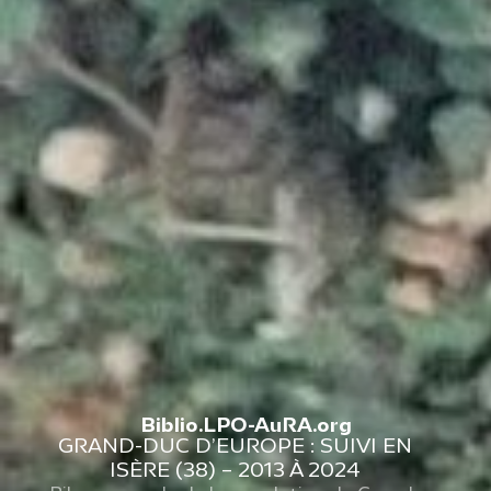
Biblio.LPO-AuRA.org
GRAND-DUC D’EUROPE : SUIVI EN
ISÈRE (38) – 2013 À 2024