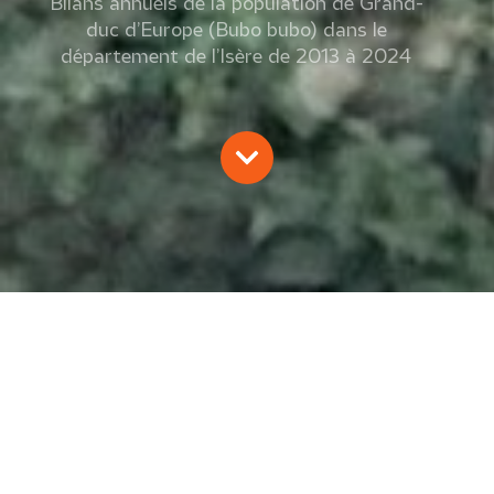
Bilans annuels de la population de Grand-
duc d’Europe (Bubo bubo) dans le
département de l’Isère de 2013 à 2024
GRAND-DUC D’EUROPE : SUIVI EN
ISÈRE (38) – 2013 À 2024
Réseau Grand-duc 38
2024
Oiseaux