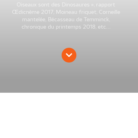
Oiseaux sont des Dinosaures », rapport
Œdicnème 2017, Moineau friquet, Corneille
mantelée, Bécasseau de Temminck,
chronique du printemps 2018, etc…
L’EFFRAIE 47/2018
E. Rosinski, D. Tissier, L. Le Comte, A. Auchère, P.
Adlam, V. Bourgogne, A. Cellier, C. Leray, A. Mallet, P.
Galguen.
2018