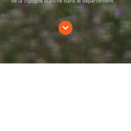
de la cigogne blanche dans le département.
LES NOUVELLES DE LA CIGOGNE –
SUIVI DE LA REPRODUCTION DE
LA CIGOGNE BLANCHE DANS LA
LOIRE DEPUIS 2022
F. Grunert
2025
Oiseaux