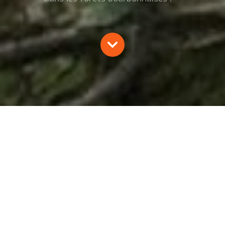
RECHERCHE ET SUIVI DES AIRES
DE RAPACES FORESTIERS ET
CIGOGNE NOIRE DANS L’ALLIER
(03)
J.J. Limoges, J. Fombonnat
2020
Oiseaux