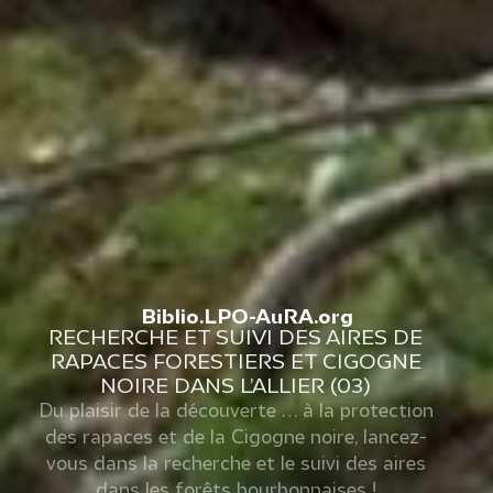
Biblio.LPO-AuRA.org
RECHERCHE ET SUIVI DES AIRES DE
RAPACES FORESTIERS ET CIGOGNE
NOIRE DANS L’ALLIER (03)
Du plaisir de la découverte … à la protection
des rapaces et de la Cigogne noire, lancez-
vous dans la recherche et le suivi des aires
dans les forêts bourbonnaises !